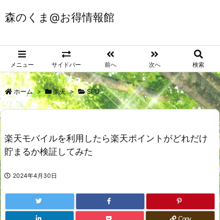
森のくま@お得情報館
メニュー
サイドバー
前へ
次へ
検索
ホーム
>
楽天
>
SPU
楽天モバイルを利用したら楽天ポイントがどれだけ
貯まるか検証してみた
2024年4月30日
Copy